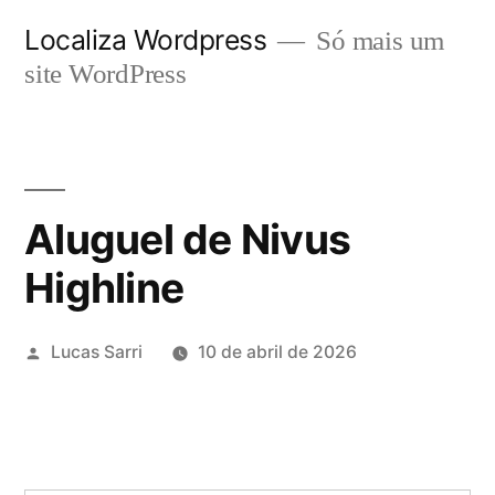
Pular
Localiza Wordpress
Só mais um
para
site WordPress
o
conteúdo
Aluguel de Nivus
Highline
Publicado
Lucas Sarri
10 de abril de 2026
por