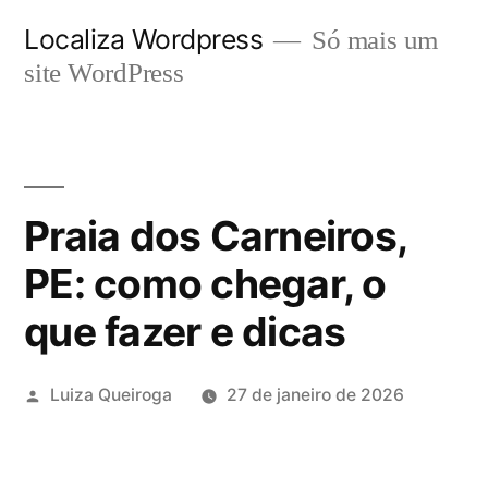
Pular
Localiza Wordpress
Só mais um
para
site WordPress
o
conteúdo
Praia dos Carneiros,
PE: como chegar, o
que fazer e dicas
Publicado
Luiza Queiroga
27 de janeiro de 2026
por